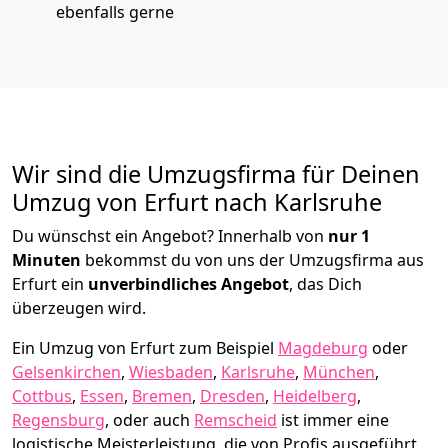
ebenfalls gerne
Wir sind die Umzugsfirma für Deinen
Umzug von Erfurt nach Karlsruhe
Du wünschst ein Angebot? Innerhalb von
nur 1
Minuten
bekommst du von uns der Umzugsfirma aus
Erfurt ein
unverbindliches Angebot
, das Dich
überzeugen wird.
Ein Umzug von Erfurt zum Beispiel
Magdeburg
oder
Gelsenkirchen
,
Wiesbaden
,
Karlsruhe
,
München
,
Cottbus
,
Essen
,
Bremen
,
Dresden
,
Heidelberg
,
Regensburg
, oder auch
Remscheid
ist immer eine
logistische Meisterleistung, die von Profis ausgeführt