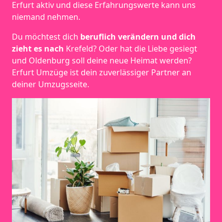
Erfurt aktiv und diese Erfahrungswerte kann uns
niemand nehmen.
Du möchtest dich
beruflich verändern und dich
zieht es nach
Krefeld? Oder hat die Liebe gesiegt
und Oldenburg soll deine neue Heimat werden?
Erfurt Umzüge ist dein zuverlässiger Partner an
deiner Umzugsseite.