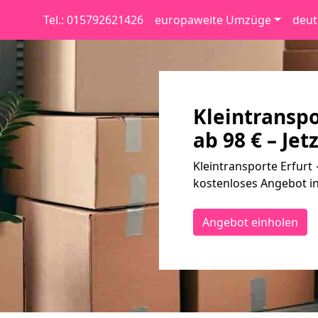
Tel.: 015792621426
europaweite Umzüge
deut
Kleintranspo
ab 98 € – Jet
Kleintransporte Erfurt 
kostenloses Angebot in
Angebot einholen