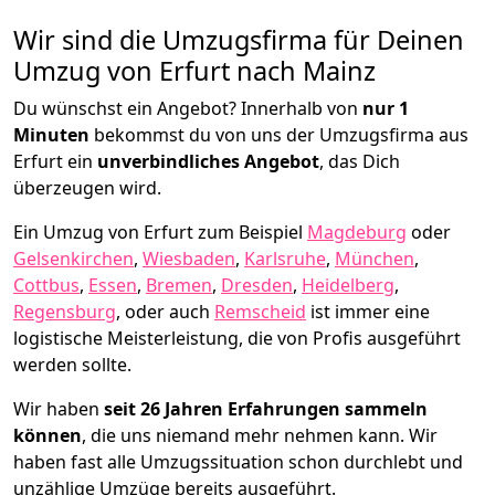
Wir sind die Umzugsfirma für Deinen
Umzug von Erfurt nach Mainz
Du wünschst ein Angebot? Innerhalb von
nur 1
Minuten
bekommst du von uns der Umzugsfirma aus
Erfurt ein
unverbindliches Angebot
, das Dich
überzeugen wird.
Ein Umzug von Erfurt zum Beispiel
Magdeburg
oder
Gelsenkirchen
,
Wiesbaden
,
Karlsruhe
,
München
,
Cottbus
,
Essen
,
Bremen
,
Dresden
,
Heidelberg
,
Regensburg
, oder auch
Remscheid
ist immer eine
logistische Meisterleistung, die von Profis ausgeführt
werden sollte.
Wir haben
seit
26 Jahren Erfahrungen sammeln
können
, die uns niemand mehr nehmen kann. Wir
haben fast alle Umzugssituation schon durchlebt und
unzählige Umzüge bereits ausgeführt.