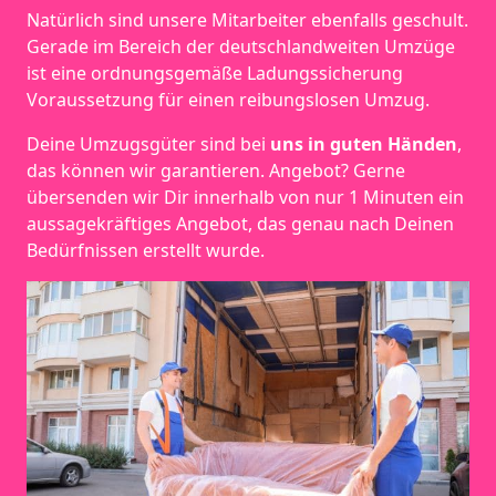
Natürlich sind unsere Mitarbeiter ebenfalls geschult.
Gerade im Bereich der deutschlandweiten Umzüge
ist eine ordnungsgemäße Ladungssicherung
Voraussetzung für einen reibungslosen Umzug.
Deine Umzugsgüter sind bei
uns in guten Händen
,
das können wir garantieren. Angebot? Gerne
übersenden wir Dir innerhalb von nur 1 Minuten ein
aussagekräftiges Angebot, das genau nach Deinen
Bedürfnissen erstellt wurde.