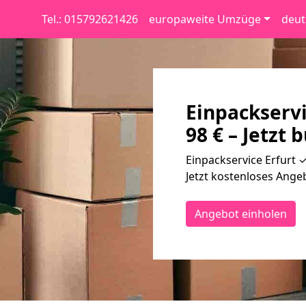
Tel.: 015792621426
europaweite Umzüge
deut
Einpackservi
98 € – Jetzt 
Einpackservice Erfurt 
Jetzt kostenloses Angeb
Angebot einholen