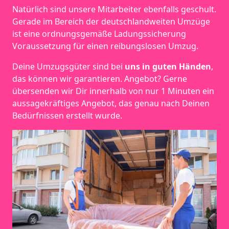
Natürlich sind unsere Mitarbeiter ebenfalls geschult.
Gerade im Bereich der deutschlandweiten Umzüge
ist eine ordnungsgemäße Ladungssicherung
Voraussetzung für einen reibungslosen Umzug.
Deine Umzugsgüter sind bei
uns in guten Händen
,
das können wir garantieren. Angebot? Gerne
übersenden wir Dir innerhalb von nur 1 Minuten ein
aussagekräftiges Angebot, das genau nach Deinen
Bedürfnissen erstellt wurde.