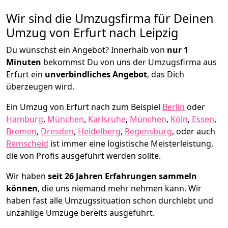
Wir sind die Umzugsfirma für Deinen
Umzug von Erfurt nach Leipzig
Du wünschst ein Angebot? Innerhalb von
nur 1
Minuten
bekommst Du von uns der Umzugsfirma aus
Erfurt ein
unverbindliches Angebot
, das Dich
überzeugen wird.
Ein Umzug von Erfurt nach zum Beispiel
Berlin
oder
Hamburg
,
München
,
Karlsruhe
,
München
,
Köln
,
Essen
,
Bremen
,
Dresden
,
Heidelberg
,
Regensburg
, oder auch
Remscheid
ist immer eine logistische Meisterleistung,
die von Profis ausgeführt werden sollte.
Wir haben
seit
26 Jahren Erfahrungen sammeln
können
, die uns niemand mehr nehmen kann. Wir
haben fast alle Umzugssituation schon durchlebt und
unzählige Umzüge bereits ausgeführt.