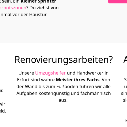
sein. Ein
kleiner Sprinter
erbotszonen
? Du ziehst von
einmal vor der Haustür
Renovierungsarbeiten?
Unsere
Umzugshelfer
und Handwerker in
Erfurt sind wahre
Meister ihres Fachs
. Von
S
der Wand bis zum Fußboden führen wir alle
u
r.
Aufgaben kostengünstig und fachmännisch
si
aus.
s
wir
ld.