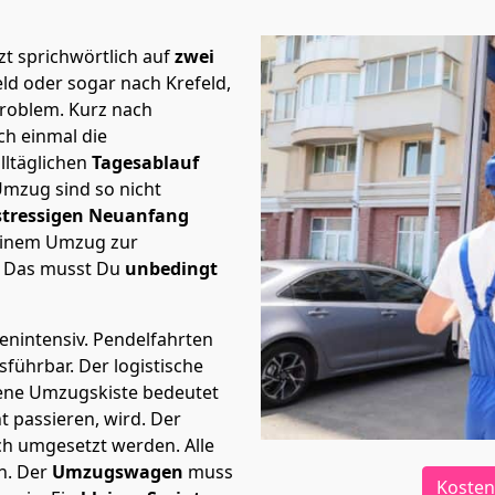
t sprichwörtlich auf
zwei
eld oder sogar nach Krefeld,
Problem.
Kurz nach
h einmal die
lltäglichen
Tagesablauf
Umzug sind so nicht
stressigen Neuanfang
 einem Umzug zur
. Das musst Du
unbedingt
tenintensiv. Pendelfahrten
usführbar.
Der logistische
sene Umzugskiste bedeutet
ht passieren, wird.
Der
ch umgesetzt werden. Alle
n. Der
Umzugswagen
muss
Kosten