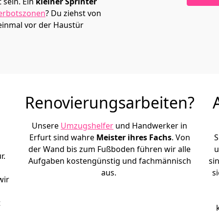
sein. Ein
kleiner Sprinter
erbotszonen
? Du ziehst von
einmal vor der Haustür
Renovierungsarbeiten?
Unsere
Umzugshelfer
und Handwerker in
Erfurt sind wahre
Meister ihres Fachs
. Von
S
der Wand bis zum Fußboden führen wir alle
u
r.
Aufgaben kostengünstig und fachmännisch
si
aus.
s
wir
t