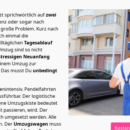
t sprichwörtlich auf
zwei
lenz oder sogar nach
e große Problem.
Kurz nach
h einmal die
lltäglichen
Tagesablauf
Umzug sind so nicht
stressigen Neuanfang
 einem Umzug zur
. Das musst Du
unbedingt
tenintensiv. Pendelfahrten
ausführbar.
Der logistische
sene Umzugskiste bedeutet
ht passieren, wird.
Der
ch umgesetzt werden. Alle
n. Der
Umzugswagen
muss
Kosten