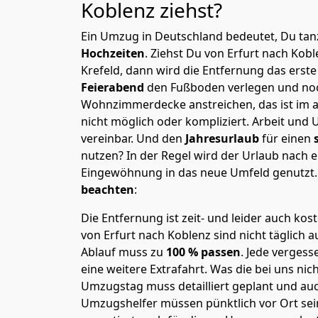
Koblenz
ziehst?
Ein Umzug in Deutschland bedeutet, Du tanz
Hochzeiten
. Ziehst Du von Erfurt nach Kob
Krefeld, dann wird die Entfernung das erst
Feierabend
den Fußboden verlegen und noc
Wohnzimmerdecke anstreichen, das ist im a
nicht möglich oder kompliziert.
Arbeit und 
vereinbar. Und den
Jahresurlaub
für einen
nutzen? In der Regel wird der Urlaub nach
Eingewöhnung in das neue Umfeld genutzt
beachten
:
Die Entfernung ist zeit- und leider auch kos
von Erfurt nach Koblenz sind nicht täglich 
Ablauf muss zu
100 % passen
. Jede verges
eine weitere Extrafahrt. Was die bei uns nic
Umzugstag muss detailliert geplant und au
Umzugshelfer müssen pünktlich vor Ort sei